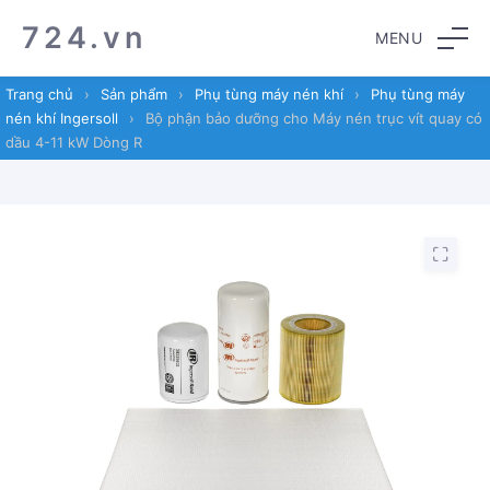
Skip
Skip
724.vn
MENU
to
to
navigation
content
Trang chủ
›
Sản phẩm
›
Phụ tùng máy nén khí
›
Phụ tùng máy
nén khí Ingersoll
›
Bộ phận bảo dưỡng cho Máy nén trục vít quay có
dầu 4-11 kW Dòng R