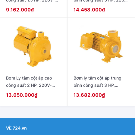
50Hz model ACH-1105S
– 50Hz model WCM-2205S
9.162.000
₫
14.458.000
₫
Bơm Ly tâm cột áp cao
Bơm ly tâm cột áp trung
công suất 2 HP, 220V-
bình công suất 3 HP,
50Hz model WCH-1505S
220V/380V – 50Hz model
13.050.000
₫
13.682.000
₫
WCM-2205T
VỀ 724.vn