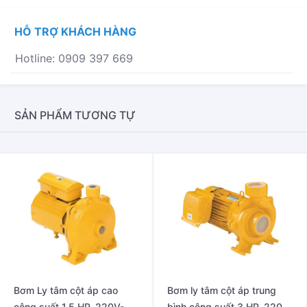
CÔNG
SUẤT
HỖ TRỢ KHÁCH HÀNG
5
HP,
Hotline: 0909 397 669
220V/380V
-
50HZ
MODEL
SẢN PHẨM TƯƠNG TỰ
WCL-
2205FT
SỐ
LƯỢNG
Bơm Ly tâm cột áp cao
Bơm ly tâm cột áp trung
công suất 1.5 HP, 220V-
bình công suất 3 HP, 220V