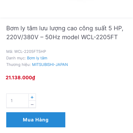
Bơm ly tâm lưu lượng cao công suất 5 HP,
220V/380V – 50Hz model WCL-2205FT
Mã:
WCL-2205FT5HP
Danh mục:
Bơm ly tâm
Thương hiệu:
MITSUBISHI-JAPAN
21.138.000
₫
BƠM
LY
TÂM
LƯU
Mua Hàng
LƯỢNG
CAO