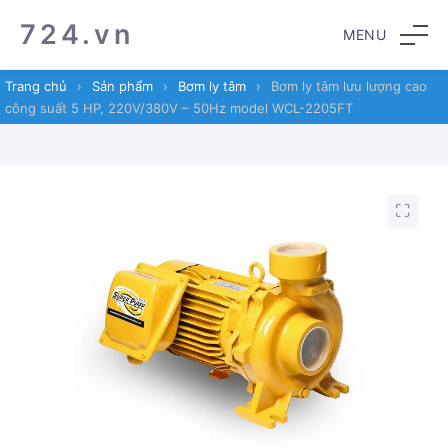
Skip
Skip
724.vn
MENU
to
to
navigation
content
Trang chủ
›
Sản phẩm
›
Bơm ly tâm
›
Bơm ly tâm lưu lượng cao
công suất 5 HP, 220V/380V – 50Hz model WCL-2205FT