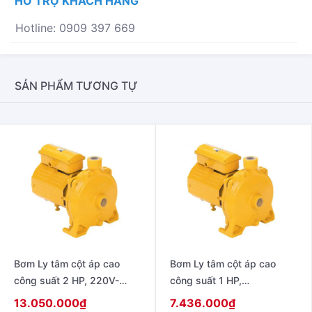
HỖ TRỢ KHÁCH HÀNG
HP,
380V~415V
Hotline: 0909 397 669
-
50HZ
MODEL
WCL-
SẢN PHẨM TƯƠNG TỰ
7505FT
SỐ
LƯỢNG
Bơm Ly tâm cột áp cao
Bơm Ly tâm cột áp cao
công suất 2 HP, 220V-
công suất 1 HP,
50Hz model WCH-1505S
220V/380V – 50Hz model
13.050.000
₫
7.436.000
₫