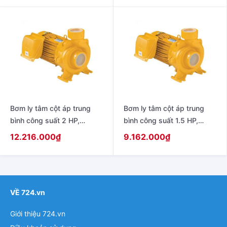
ACH-755T
Bơm ly tâm cột áp trung
Bơm ly tâm cột áp trung
bình công suất 2 HP,
bình công suất 1.5 HP,
220V/380V – 50Hz model
220V – 50Hz model ACM-
12.216.000
₫
9.162.000
₫
WCM-1505T
1105S
VỀ 724.vn
Giới thiệu 724.vn