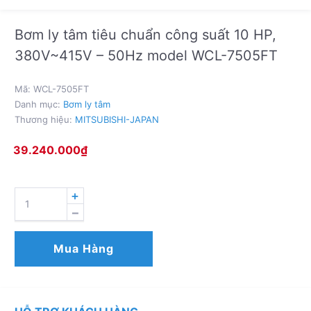
Bơm ly tâm tiêu chuẩn công suất 10 HP,
380V~415V – 50Hz model WCL-7505FT
Mã:
WCL-7505FT
Danh mục:
Bơm ly tâm
Thương hiệu:
MITSUBISHI-JAPAN
39.240.000
₫
BƠM
LY
TÂM
TIÊU
Mua Hàng
CHUẨN
CÔNG
SUẤT
10