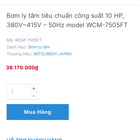
Bơm ly tâm tiêu chuẩn công suất 10 HP,
380V~415V – 50Hz model WCM-7505FT
Mã:
WCM-7505FT
Danh mục:
Bơm ly tâm
Thương hiệu:
MITSUBISHI-JAPAN
38.170.000
₫
BƠM
LY
TÂM
TIÊU
Mua Hàng
CHUẨN
CÔNG
SUẤT
10