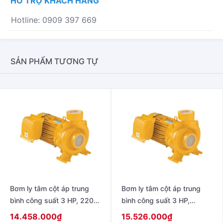
HỖ TRỢ KHÁCH HÀNG
HP,
380V~415V
Hotline: 0909 397 669
-
50HZ
MODEL
WCM-
SẢN PHẨM TƯƠNG TỰ
7505FT
SỐ
LƯỢNG
Bơm ly tâm cột áp trung
Bơm ly tâm cột áp trung
bình công suất 3 HP, 220V
bình công suất 3 HP,
– 50Hz model WCM-2205S
220V/380V – 50Hz model
14.458.000
₫
15.526.000
₫