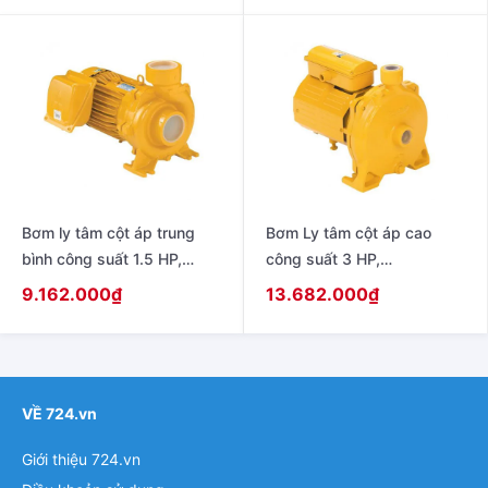
WCM-2205FT
Bơm ly tâm cột áp trung
Bơm Ly tâm cột áp cao
bình công suất 1.5 HP,
công suất 3 HP,
220V/380V – 50Hz model
220V/380V – 50Hz model
9.162.000
₫
13.682.000
₫
ACM-1105T
WCH-2205T
VỀ 724.vn
Giới thiệu 724.vn