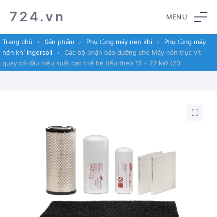
Skip
Skip
724.vn
MENU
to
to
navigation
content
Trang chủ
›
Sản phẩm
›
Phụ tùng máy nén khí
›
Phụ tùng máy
nén khí Ingersoll
›
Các bộ phận bảo dưỡng cho Máy nén trục vít
quay có dầu hiệu suất cao thế hệ tiếp theo 15 – 22 kW (20