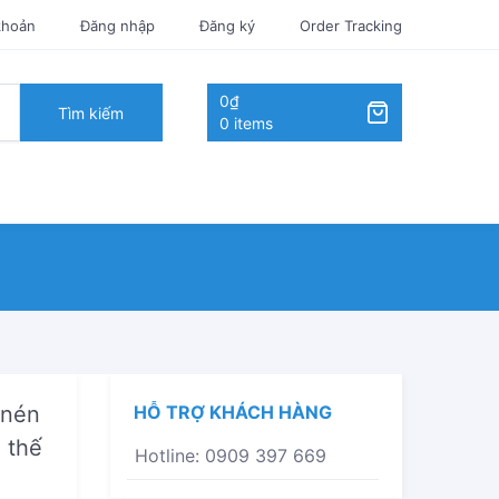
khoản
Đăng nhập
Đăng ký
Order Tracking
0₫
Tìm kiếm
0 items
 nén
HỖ TRỢ KHÁCH HÀNG
o thế
Hotline: 0909 397 669