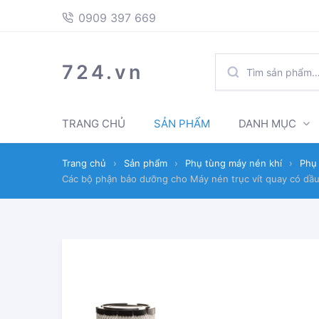
397
Skip
Skip
0909 397 669
669
to
to
navigation
content
TÌM
724.vn
KIẾM:
TRANG CHỦ
SẢN PHẨM
DANH MỤC
Trang chủ
›
Sản phẩm
›
Phụ tùng máy nén khí
›
Phụ 
Các bộ phận bảo dưỡng cho Máy nén trục vít quay có dầu 