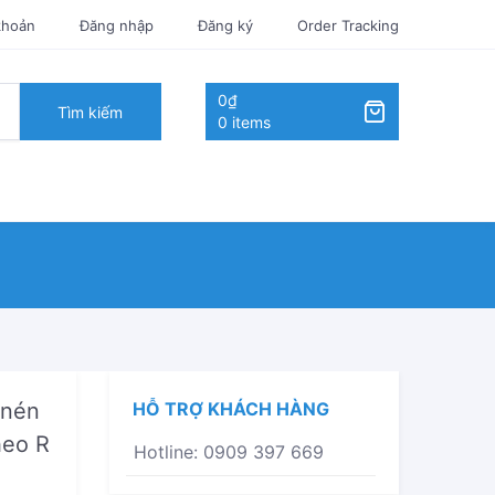
khoản
Đăng nhập
Đăng ký
Order Tracking
0₫
Tìm kiếm
0 items
 nén
HỖ TRỢ KHÁCH HÀNG
heo R
Hotline: 0909 397 669