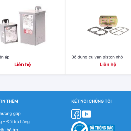
ến áp
Bộ dụng cụ van piston nhỏ
Liên hệ
Liên hệ
TIN THÊM
KẾT NỐI CHÚNG TÔI
thường gặp
g – Đổi trả hàng
cầu hỗ trợ