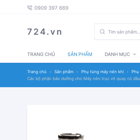
397
Skip
Skip
0909 397 669
669
to
to
navigation
content
TÌM
724.vn
KIẾM:
TRANG CHỦ
SẢN PHẨM
DANH MỤC
Trang chủ
›
Sản phẩm
›
Phụ tùng máy nén khí
›
Phụ 
Các bộ phận bảo dưỡng cho Máy nén trục vít quay có dầu 