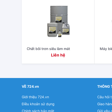
Chất bôi trơn siêu làm mát
Máy bi
Liên hệ
VỀ 724.vn
THÔNG 
Giới thiệu 724.vn
Câu hỏi 
Điều khoản sử dụng
Giao hàn
Chính sách bảo mật
Gửi yêu 