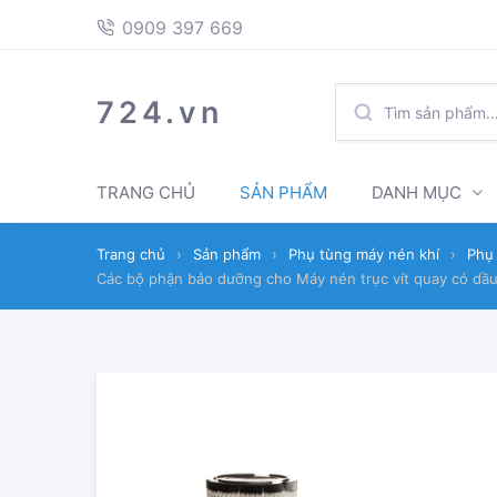
397
Skip
Skip
0909 397 669
669
to
to
navigation
content
TÌM
724.vn
KIẾM:
TRANG CHỦ
SẢN PHẨM
DANH MỤC
Trang chủ
›
Sản phẩm
›
Phụ tùng máy nén khí
›
Phụ 
Các bộ phận bảo dưỡng cho Máy nén trục vít quay có dầu 