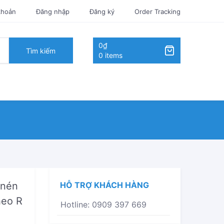
khoản
Đăng nhập
Đăng ký
Order Tracking
0₫
Tìm kiếm
0 items
 nén
HỖ TRỢ KHÁCH HÀNG
heo R
Hotline: 0909 397 669