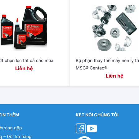
t chọn lọc tất cả các mùa
Bộ phận thay thế máy nén ly t
Liên hệ
MSG® Centac®
Liên hệ
TIN THÊM
KẾT NỐI CHÚNG TÔI
thường gặp
g – Đổi trả hàng