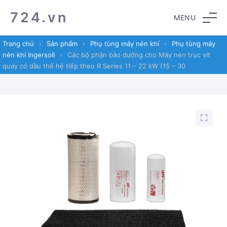
Skip
Skip
724.vn
MENU
to
to
navigation
content
Trang chủ
›
Sản phẩm
›
Phụ tùng máy nén khí
›
Phụ tùng máy
nén khí Ingersoll
›
Các bộ phận bảo dưỡng cho Máy nén trục vít
quay có dầu thế hệ tiếp theo R Series 11 – 22 kW (15 – 30