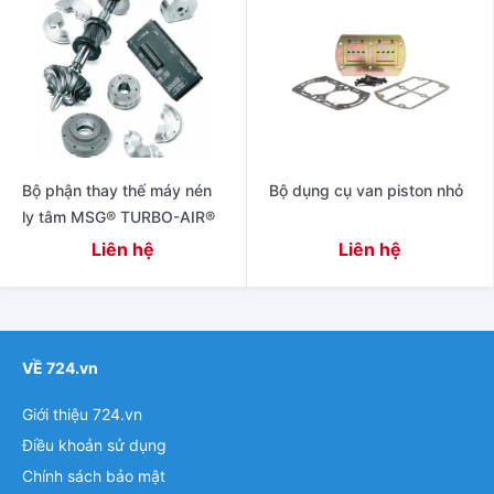
Bộ phận thay thế máy nén
Bộ dụng cụ van piston nhỏ
ly tâm MSG® TURBO-AIR®
Liên hệ
Liên hệ
VỀ 724.vn
Giới thiệu 724.vn
Điều khoản sử dụng
Chính sách bảo mật