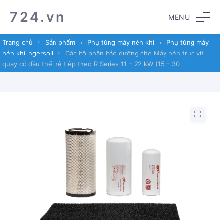
Skip
Skip
724.vn
MENU
to
to
navigation
content
Trang chủ
›
Sản phẩm
›
Phụ tùng máy nén khí
›
Phụ tùng máy
nén khí Ingersoll
›
Các bộ phận bảo dưỡng cho Máy nén trục vít
quay có dầu thế hệ tiếp theo R Series 11 – 22 kW (15 – 30