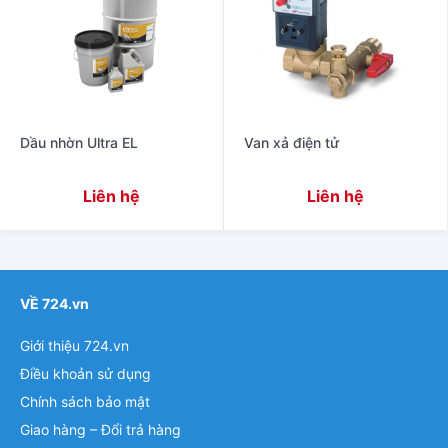
Dầu nhờn Ultra EL
Van xả điện tử
Liên hệ
Liên hệ
VỀ 724.vn
Giới thiệu 724.vn
Điều khoản sử dụng
Chính sách bảo mật
Giao hàng – Đổi trả hàng