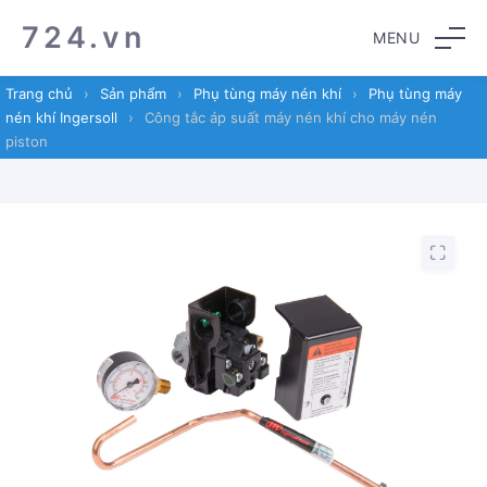
Skip
Skip
724.vn
MENU
to
to
navigation
content
Trang chủ
›
Sản phẩm
›
Phụ tùng máy nén khí
›
Phụ tùng máy
nén khí Ingersoll
›
Công tắc áp suất máy nén khí cho máy nén
piston