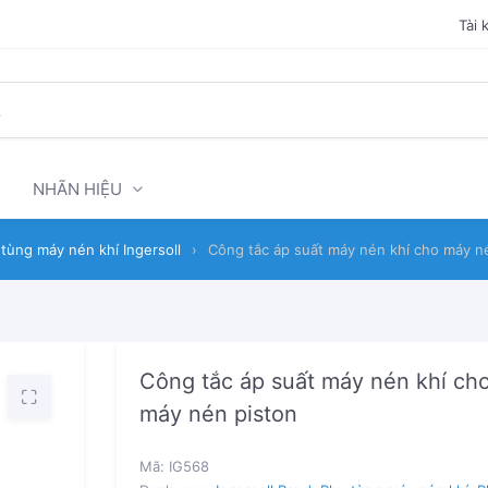
Tài 
NHÃN HIỆU
tùng máy nén khí Ingersoll
›
Công tắc áp suất máy nén khí cho máy n
Công tắc áp suất máy nén khí ch
máy nén piston
Mã:
IG568