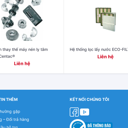
n thay thế máy nén ly tâm
Hệ thống lọc lấy nước ECO-FI
Centac®
Liên hệ
Liên hệ
TIN THÊM
KẾT NỐI CHÚNG TÔI
thường gặp
g – Đổi trả hàng
cầu hỗ trợ