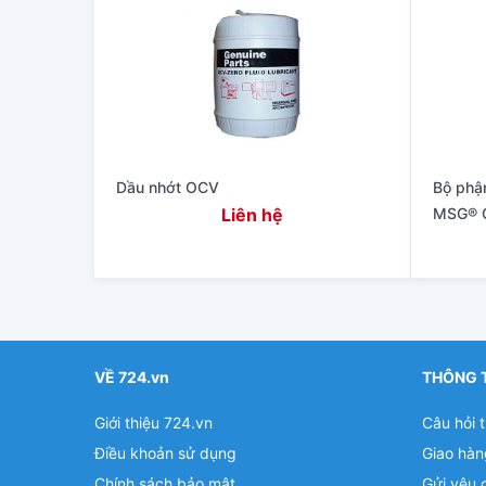
Dầu nhớt OCV
Bộ phậ
Liên hệ
MSG® 
VỀ 724.vn
THÔNG 
Giới thiệu 724.vn
Câu hỏi 
Điều khoản sử dụng
Giao hàn
Chính sách bảo mật
Gửi yêu 