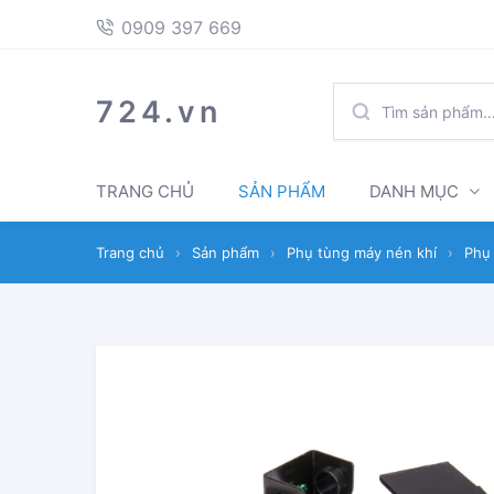
397
Skip
Skip
0909 397 669
669
to
to
navigation
content
TÌM
724.vn
KIẾM:
TRANG CHỦ
SẢN PHẨM
DANH MỤC
Trang chủ
›
Sản phẩm
›
Phụ tùng máy nén khí
›
Phụ 