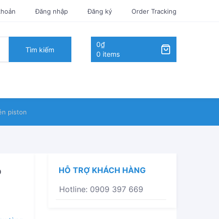
khoản
Đăng nhập
Đăng ký
Order Tracking
0₫
Tìm kiếm
0 items
én piston
o
HỖ TRỢ KHÁCH HÀNG
Hotline: 0909 397 669