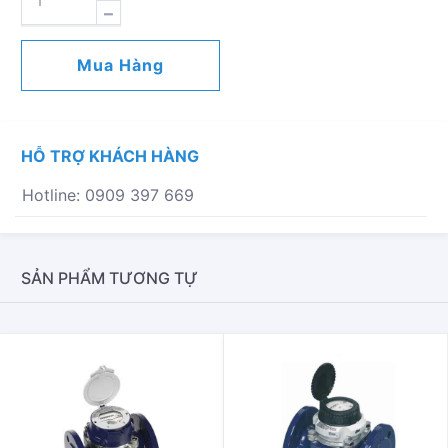
HỒ
NƯỚC
LẠNH
Mua Hàng
SENSUS
MODEL
420PC,
CẤP
HỖ TRỢ KHÁCH HÀNG
C
SỐ
Hotline: 0909 397 669
LƯỢNG
SẢN PHẨM TƯƠNG TỰ