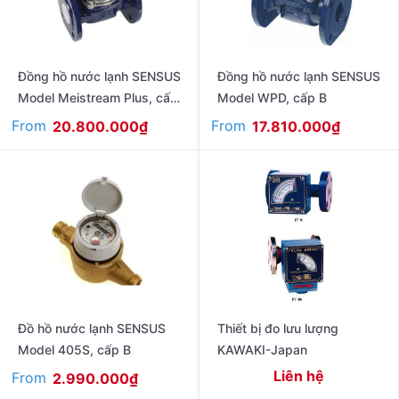
Đồng hồ nước lạnh SENSUS
Đồng hồ nước lạnh SENSUS
Model Meistream Plus, cấp
Model WPD, cấp B
C
From
From
20.800.000
₫
17.810.000
₫
Đồ hồ nước lạnh SENSUS
Thiết bị đo lưu lượng
Model 405S, cấp B
KAWAKI-Japan
Liên hệ
From
2.990.000
₫