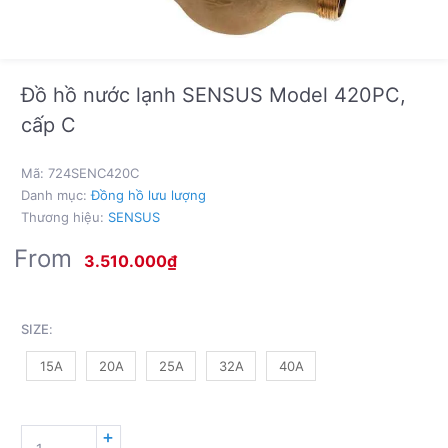
Đồ hồ nước lạnh SENSUS Model 420PC,
cấp C
Mã:
724SENC420C
Danh mục:
Đồng hồ lưu lượng
Thương hiệu:
SENSUS
From
3.510.000
₫
SIZE
:
15A
20A
25A
32A
40A
ĐỒ