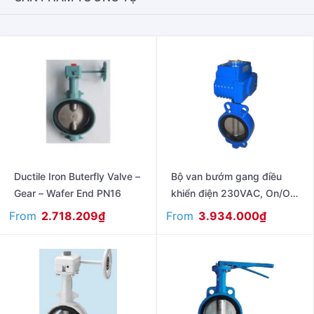
Ductile Iron Buterfly Valve –
Bộ van bướm gang điều
Gear – Wafer End PN16
khiển điện 230VAC, On/Off
PN16
From
From
2.718.209
₫
3.934.000
₫