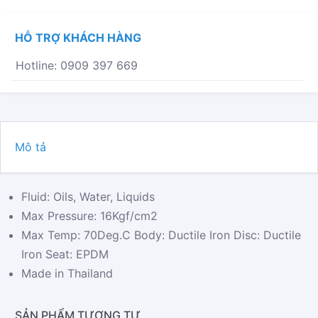
-
WAFER
HỖ TRỢ KHÁCH HÀNG
END
PN16
Hotline: 0909 397 669
SỐ
LƯỢNG
Mô tả
Fluid: Oils, Water, Liquids
Max Pressure: 16Kgf/cm2
Max Temp: 70Deg.C Body: Ductile Iron Disc: Ductile
Iron Seat: EPDM
Made in Thailand
SẢN PHẨM TƯƠNG TỰ