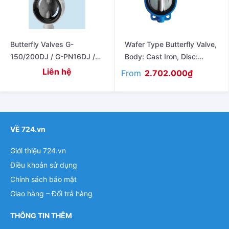
Butterfly Valves G-
Wafer Type Butterfly Valve,
150/200DJ / G-PN16DJ /
Body: Cast Iron, Disc:
G-10DJ / G-16DJ
Ductile, Lever Type Tozen
Liên hệ
From
2.702.000
₫
BFV-W
VỀ 724.vn
Giới thiệu 724.vn
Điều khoản sử dụng
Chính sách bảo mật
Giao hàng – Đổi trả hàng
THÔNG TIN THÊM