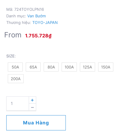
Mã:
724TOYOLPN16
Danh mục:
Van Bướm
Thương hiệu:
TOYO-JAPAN
From
1.755.728
₫
SIZE
:
50A
65A
80A
100A
125A
150A
200A
DUCTILE
IRON
BUTERFLY
VALVE
Mua Hàng
-
LEVER