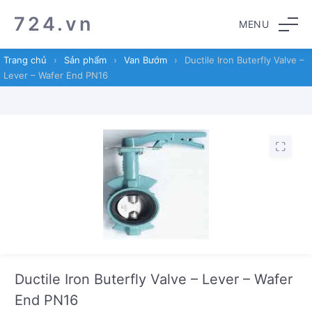
Skip
Skip
724.vn
MENU
to
to
navigation
content
Trang chủ
›
Sản phẩm
›
Van Bướm
›
Ductile Iron Buterfly Valve –
Lever – Wafer End PN16
Ductile Iron Buterfly Valve – Lever – Wafer
End PN16