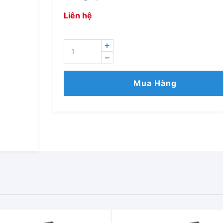
Liên hệ
FR-
CS84-
160-
60
Mua Hàng
(7.5KW)
SỐ
LƯỢNG