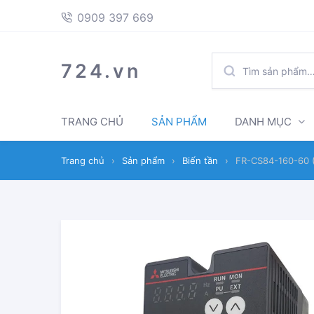
397
Skip
Skip
0909 397 669
669
to
to
navigation
content
TÌM
724.vn
KIẾM:
TRANG CHỦ
SẢN PHẨM
DANH MỤC
Trang chủ
›
Sản phẩm
›
Biến tần
›
FR-CS84-160-60 