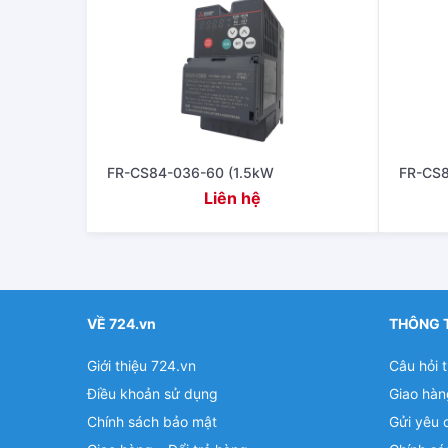
FR-CS84-036-60 (1.5kW
FR-CS8
Liên hệ
VỀ 724.vn
THÔNG 
Giới thiệu 724.vn
Câu hỏi 
Điều khoản sử dụng
Giao hàn
Chính sách bảo mật
Gửi yêu 