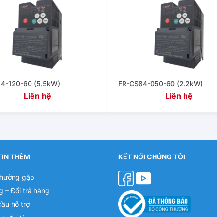
4-120-60 (5.5kW)
FR-CS84-050-60 (2.2kW)
Liên hệ
Liên hệ
TIN THÊM
KẾT NỐI CHÚNG TÔI
thường gặp
g – Đổi trả hàng
cầu hỗ trợ