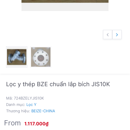
Lọc y thép BZE chuẩn lắp bích JIS10K
Mã:
724BZELYJIS10K
Danh mục:
Lọc Y
Thương hiệu:
BEIZE-CHINA
From
1.117.000
₫