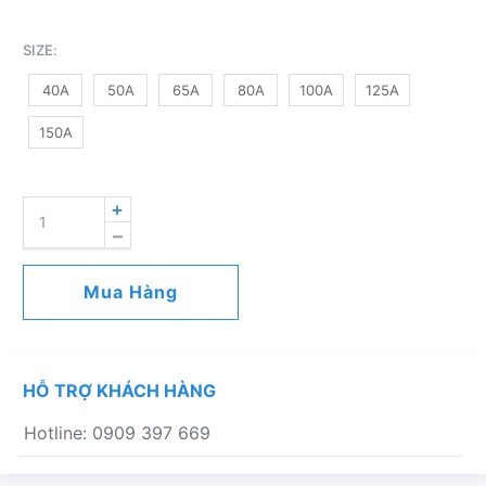
SIZE
:
40A
50A
65A
80A
100A
125A
150A
LỌC
Y
THÉP
BZE
Mua Hàng
CHUẨN
LẮP
BÍCH
JIS10K
HỖ TRỢ KHÁCH HÀNG
SỐ
LƯỢNG
Hotline: 0909 397 669