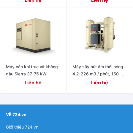
Liên hệ
Liên hệ
sương -40 ° C liên tục
cfm
Máy nén khí trục vít không
Máy sấy hút ẩm thổi nóng
dầu Sierra 37-75 kW
4.2-226 m3 / phút, 150-
8.000 cfm
Liên hệ
Liên hệ
VỀ 724.vn
Giới thiệu 724.vn