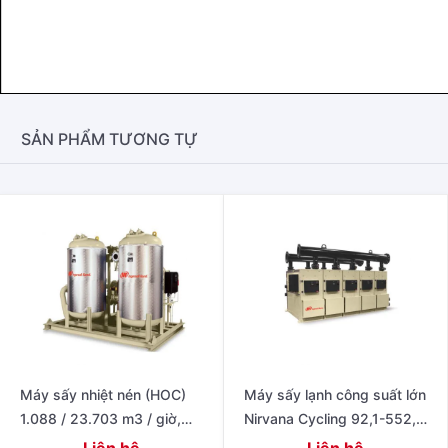
SẢN PHẨM TƯƠNG TỰ
Máy sấy nhiệt nén (HOC)
Máy sấy lạnh công suất lớn
1.088 / 23.703 m3 / giờ,
Nirvana Cycling 92,1-552,6
677-14.743 cfm cho điểm
m3 / phút, 3.250-19.500