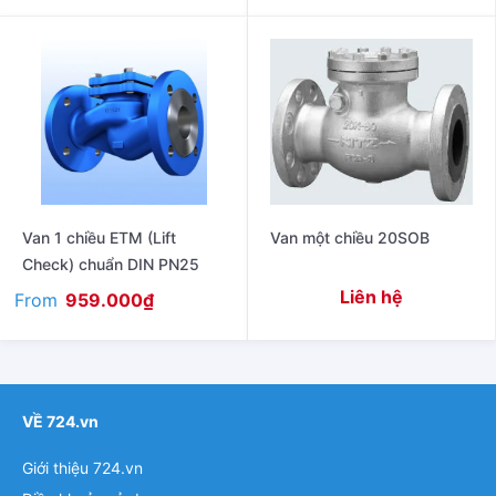
Van 1 chiều ETM (Lift
Van một chiều 20SOB
Check) chuẩn DIN PN25
Liên hệ
From
959.000
₫
VỀ 724.vn
Giới thiệu 724.vn