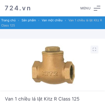
Skip
Skip
724.vn
MENU
to
to
navigation
content
Trang chủ
›
Sản phẩm
›
Van một chiều
›
Van 1 chiều lá lật Kitz R
Class 125
Van 1 chiều lá lật Kitz R Class 125