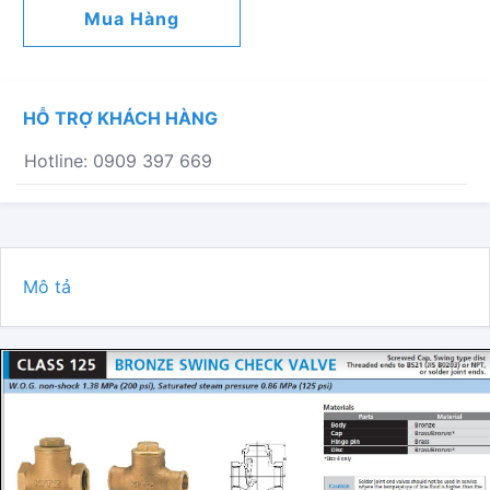
LÁ
Mua Hàng
LẬT
KITZ
R
CLASS
HỖ TRỢ KHÁCH HÀNG
125
SỐ
Hotline: 0909 397 669
LƯỢNG
Mô tả