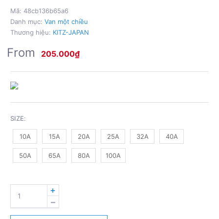
Mã:
48cb136b65a6
Danh mục:
Van một chiều
Thương hiệu:
KITZ-JAPAN
From
205.000
₫
SIZE
:
10A
15A
20A
25A
32A
40A
50A
65A
80A
100A
VAN
1
CHIỀU