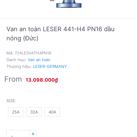
Van an toàn LESER 441-H4 PN16 dầu
nóng (Đức)
Mã:
724LESVATH4PN16
Danh mục:
Van an toàn
Thương hiệu:
LESER-GERMANY
From
13.098.000
₫
SIZE
:
25A
32A
40A
VAN