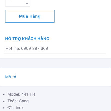
AN
TOÀN
LESER
Mua Hàng
441-
H4
PN16
DẦU
HỖ TRỢ KHÁCH HÀNG
NÓNG
(ĐỨC)
Hotline: 0909 397 669
SỐ
LƯỢNG
Mô tả
Model: 441-H4
Thân: Gang
Đĩa: inox