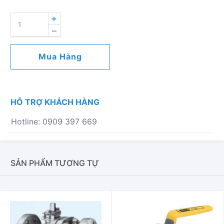
VAN
BI
ANIX
2
Mua Hàng
THÂN
NỐI
BÍCH
JIS10K
HỖ TRỢ KHÁCH HÀNG
SỐ
LƯỢNG
Hotline: 0909 397 669
SẢN PHẨM TƯƠNG TỰ