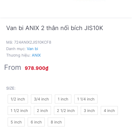
Van bi ANIX 2 thân nối bích JIS10K
Mã:
724ANIX2JIS10KCF8
Danh mục:
Van bi
Thương hiệu:
ANIX
From
978.900
₫
SIZE
:
1/2 inch
3/4 inch
1 inch
1 1/4 inch
1 1/2 inch
2 inch
2 1/2 inch
3 inch
4 inch
5 inch
6 inch
8 inch