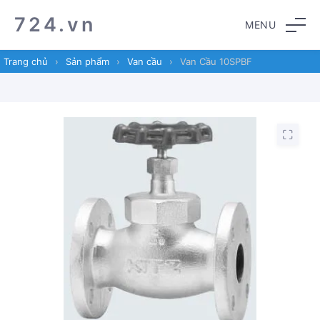
Skip
Skip
724.vn
MENU
to
to
navigation
content
Trang chủ
›
Sản phẩm
›
Van cầu
›
Van Cầu 10SPBF