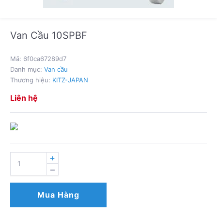
Van Cầu 10SPBF
Mã:
6f0ca67289d7
Danh mục:
Van cầu
Thương hiệu:
KITZ-JAPAN
Liên hệ
VAN
CẦU
10SPBF
SỐ
Mua Hàng
LƯỢNG