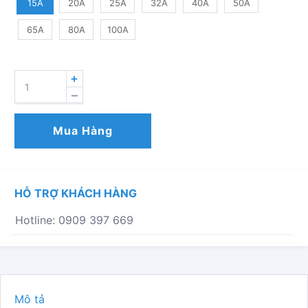
15A
20A
25A
32A
40A
50A
65A
80A
100A
VAN
CẦU
TAY
VẶN
Mua Hàng
BELLOW
SEAL
BSV-
2EN
HỖ TRỢ KHÁCH HÀNG
PN25
SỐ
Hotline: 0909 397 669
LƯỢNG
Mô tả