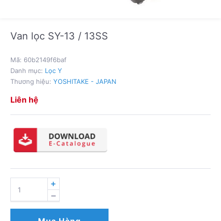
Van lọc SY-13 / 13SS
Mã:
60b2149f6baf
Danh mục:
Lọc Y
Thương hiệu:
YOSHITAKE - JAPAN
Liên hệ
VAN
LỌC
SY-
13