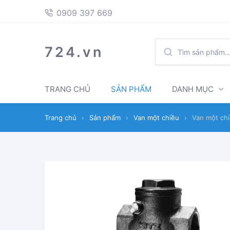
397
Skip
Skip
0909 397 669
669
to
to
navigation
content
TÌM
724.vn
KIẾM:
TRANG CHỦ
SẢN PHẨM
DANH MỤC
Trang chủ
›
Sản phẩm
›
Van một chiều
›
Van một ch