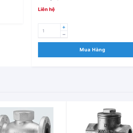
Liên hệ
VAN
MỘT
CHIỀU
UO
Mua Hàng
/
UOM
SỐ
LƯỢNG