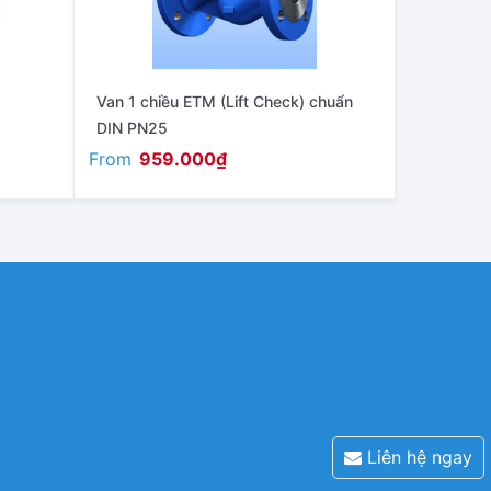
Van 1 chiều ETM (Lift Check) chuẩn
DIN PN25
From
959.000
₫
Liên hệ ngay