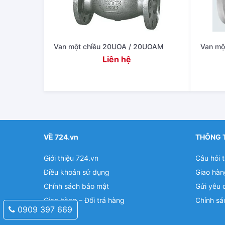
Van một chiều 20UOA / 20UOAM
Van mộ
Liên hệ
VỀ 724.vn
THÔNG 
Giới thiệu 724.vn
Câu hỏi 
Điều khoản sử dụng
Giao hàn
Chính sách bảo mật
Gửi yêu 
Giao hàng – Đổi trả hàng
Chính sá
0909 397 669