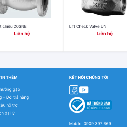
t chiều 20SNB
Lift Check Valve UN
Liên hệ
Liên hệ
TIN THÊM
KẾT NỐI CHÚNG TÔI
thường gặp
g – Đổi trả hàng
cầu hỗ trợ
ch đại lý
Mobile: 0909 397 669