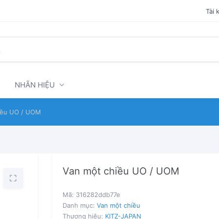
Tài 
NHÃN HIỆU
iều UO / UOM
Van một chiều UO / UOM
Mã:
316282ddb77e
Danh mục:
Van một chiều
Thương hiệu:
KITZ-JAPAN