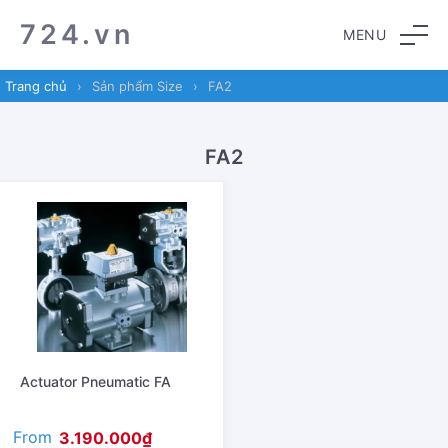
Skip
Skip
724.vn
MENU
to
to
navigation
content
Trang chủ
›
Sản phẩm Size
›
FA2
FA2
Actuator Pneumatic FA
From
3.190.000
₫