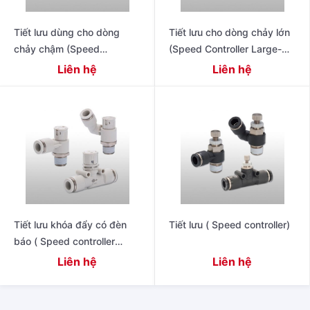
Tiết lưu dùng cho dòng
Tiết lưu cho dòng chảy lớn
chảy chậm (Speed
(Speed Controller Large-
Controller Slow Flow-rate
Flow type)
Liên hệ
Liên hệ
type)
Tiết lưu khóa đẩy có đèn
Tiết lưu ( Speed controller)
báo ( Speed controller
Push-lock type with
Liên hệ
Liên hệ
Indicator)