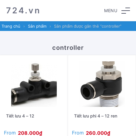
Skip
Skip
724.vn
MENU
to
to
navigation
content
Trang chủ
›
Sản phẩm
›
Sản phẩm được gắn thẻ “controller”
controller
Tiết lưu 4 – 12
Tiết lưu phi 4 – 12 ren
From
From
208.000
₫
260.000
₫