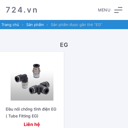
Skip
Skip
724.vn
MENU
to
to
navigation
content
Trang chủ
›
Sản phẩm
›
Sản phẩm được gắn thẻ “EG”
EG
Đầu nối chống tĩnh điện EG
( Tube Fitting EG)
Liên hệ