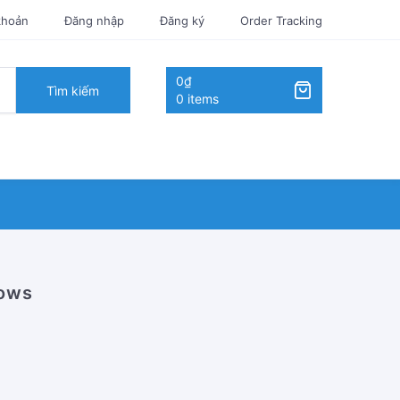
khoản
Đăng nhập
Đăng ký
Order Tracking
0₫
Tìm kiếm
0 items
lows