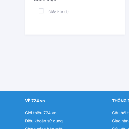
Giác hút
(1)
VỀ 724.vn
THÔNG 
Giới thiệu 724.vn
Câu hỏi 
Điều khoản sử dụng
Giao hàn
Chính sách bảo mật
Gửi yêu 