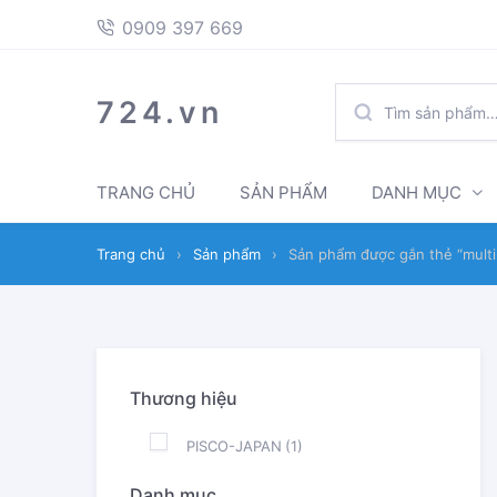
397
Skip
Skip
0909 397 669
669
to
to
navigation
content
TÌM
724.vn
KIẾM:
TRANG CHỦ
SẢN PHẨM
DANH MỤC
Trang chủ
›
Sản phẩm
›
Sản phẩm được gắn thẻ “multi
Thương hiệu
PISCO-JAPAN
(1)
Danh mục