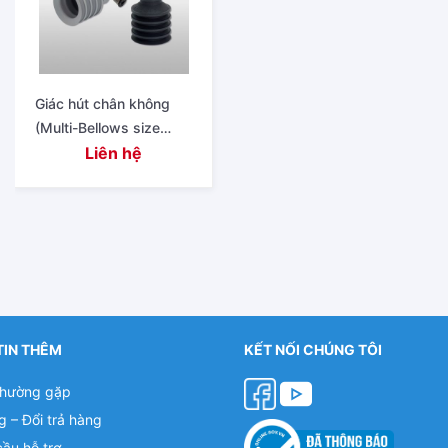
Giác hút chân không
(Multi-Bellows size
φ6mm～φ50mm)
Liên hệ
TIN THÊM
KẾT NỐI CHÚNG TÔI
thường gặp
g – Đổi trả hàng
cầu hỗ trợ