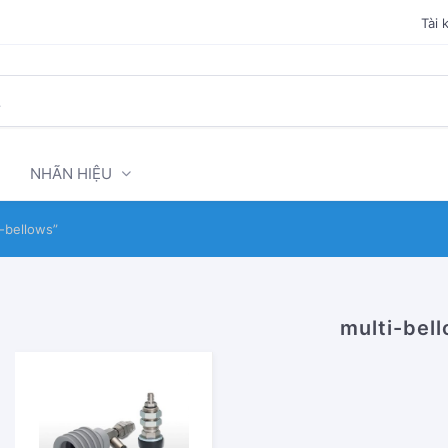
Tài 
NHÃN HIỆU
-bellows”
multi-bel