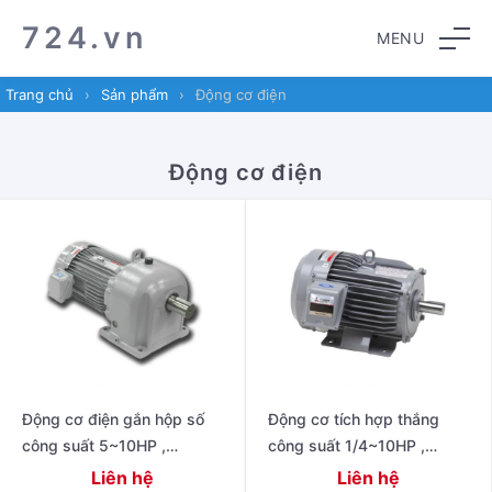
Skip
Skip
724.vn
MENU
to
to
navigation
content
Trang chủ
›
Sản phẩm
›
Động cơ điện
Động cơ điện
Động cơ điện gắn hộp số
Động cơ tích hợp thắng
công suất 5~10HP ,
công suất 1/4~10HP ,
220/380~415V 50Hz,
220/380V 50Hz
Liên hệ
Liên hệ