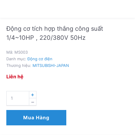
Động cơ tích hợp thắng công suất
1/4~10HP , 220/380V 50Hz
Mã:
MS003
Danh mục:
Động cơ điện
Thương hiệu:
MITSUBISHI-JAPAN
Liên hệ
ĐỘNG
CƠ
TÍCH
HỢP
Mua Hàng
THẮNG
CÔNG
SUẤT