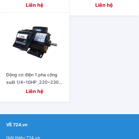
220/380~415V 50Hz,
50Hz
Liên hệ
Liên hệ
220/440V 60Hz
Động cơ điện 1 pha công
suất 1/4~10HP ,220~230V
50Hz
Liên hệ
VỀ 724.vn
Giới thiệu 724.vn