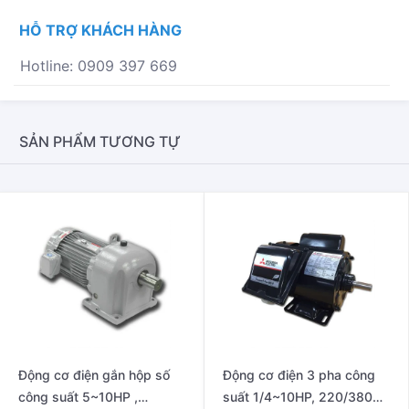
1/4~10HP
HỖ TRỢ KHÁCH HÀNG
,
220/380V
Hotline: 0909 397 669
50HZ
SỐ
LƯỢNG
SẢN PHẨM TƯƠNG TỰ
Động cơ điện gắn hộp số
Động cơ điện 3 pha công
công suất 5~10HP ,
suất 1/4~10HP, 220/380V