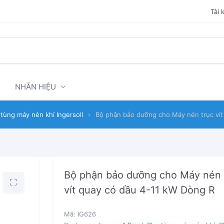
Tài 
NHÃN HIỆU
tùng máy nén khí Ingersoll
›
Bộ phận bảo dưỡng cho Máy nén trục vít
Bộ phận bảo dưỡng cho Máy nén 
vít quay có dầu 4-11 kW Dòng R
Mã:
IG626