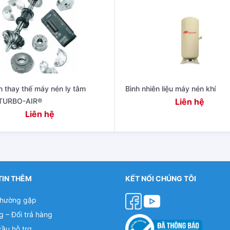
n thay thế máy nén ly tâm
Bình nhiên liệu máy nén khí
TURBO-AIR®
Liên hệ
Liên hệ
TIN THÊM
KẾT NỐI CHÚNG TÔI
thường gặp
g – Đổi trả hàng
cầu hỗ trợ