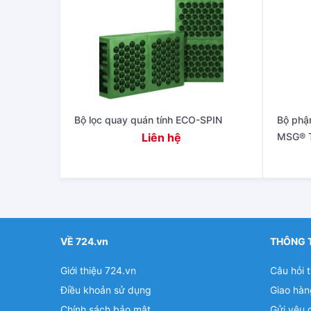
Bộ lọc quay quán tính ECO-SPIN
Bộ phậ
Liên hệ
MSG® 
VỀ 724.vn
THÔNG 
Giới thiệu 724.vn
Câu hỏi 
Điều khoản sử dụng
Giao hàn
Chính sách bảo mật
Gửi yêu 