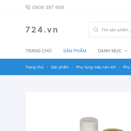
397
Skip
Skip
0909 397 669
669
to
to
navigation
content
TÌM
724.vn
KIẾM:
TRANG CHỦ
SẢN PHẨM
DANH MỤC
Trang chủ
›
Sản phẩm
›
Phụ tùng máy nén khí
›
Phụ 