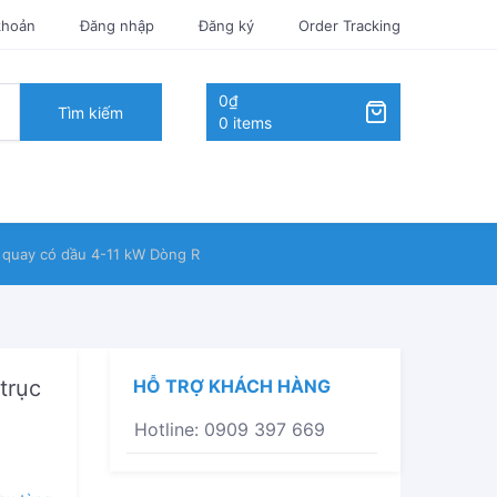
khoản
Đăng nhập
Đăng ký
Order Tracking
0₫
Tìm kiếm
0 items
 quay có dầu 4-11 kW Dòng R
trục
HỖ TRỢ KHÁCH HÀNG
Hotline: 0909 397 669