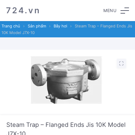
Skip
Skip
724.vn
MENU
to
to
navigation
content
Trang chủ
›
Sản phẩm
›
Bẫy hơi
›
Steam Trap – Flanged Ends Jis
10K Model J7X-10
Steam Trap – Flanged Ends Jis 10K Model
J7X-10