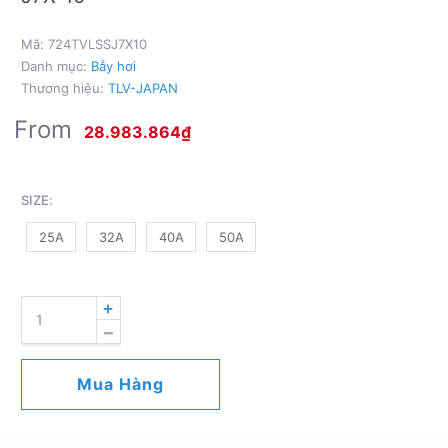
Mã:
724TVLSSJ7X10
Danh mục:
Bẫy hơi
Thương hiệu:
TLV-JAPAN
From
28.983.864
₫
SIZE
:
25A
32A
40A
50A
STEAM
TRAP
-
FLANGED
Mua Hàng
ENDS
JIS
10K