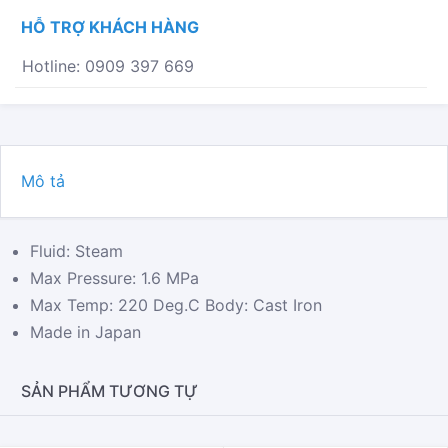
MODEL
HỖ TRỢ KHÁCH HÀNG
J7X-
10
Hotline: 0909 397 669
SỐ
LƯỢNG
Mô tả
Fluid: Steam
Max Pressure: 1.6 MPa
Max Temp: 220 Deg.C Body: Cast Iron
Made in Japan
SẢN PHẨM TƯƠNG TỰ