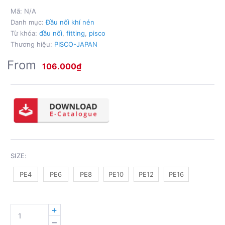
Mã:
N/A
Danh mục:
Đầu nối khí nén
Từ khóa:
đầu nối
,
fitting
,
pisco
Thương hiệu:
PISCO-JAPAN
From
106.000
₫
SIZE
:
PE4
PE6
PE8
PE10
PE12
PE16
NỐI
T