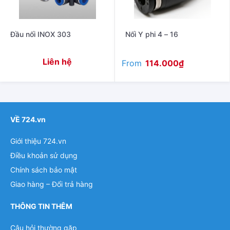
Đầu nối INOX 303
Nối Y phi 4 – 16
Liên hệ
From
114.000
₫
VỀ 724.vn
Giới thiệu 724.vn
Điều khoản sử dụng
Chính sách bảo mật
Giao hàng – Đổi trả hàng
THÔNG TIN THÊM
Câu hỏi thường gặp