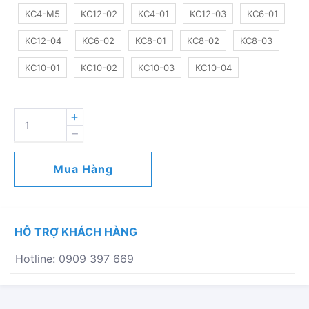
KC4-M5
KC12-02
KC4-01
KC12-03
KC6-01
KC12-04
KC6-02
KC8-01
KC8-02
KC8-03
KC10-01
KC10-02
KC10-03
KC10-04
NỐI
THẲNG
PHI
4
Mua Hàng
-
12
(ĐỒNG
THAU)
HỖ TRỢ KHÁCH HÀNG
SỐ
LƯỢNG
Hotline: 0909 397 669