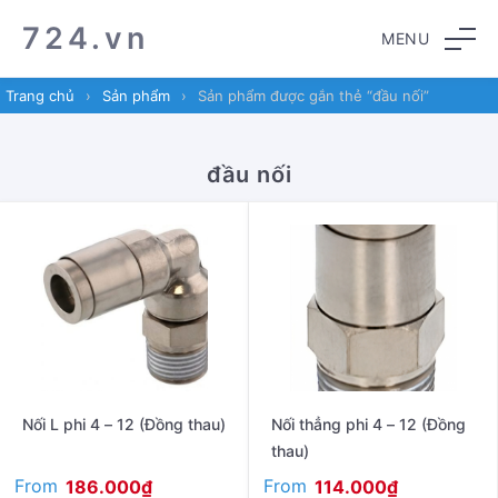
Skip
Skip
724.vn
MENU
to
to
navigation
content
Trang chủ
›
Sản phẩm
›
Sản phẩm được gắn thẻ “đầu nối”
đầu nối
Nối L phi 4 – 12 (Đồng thau)
Nối thẳng phi 4 – 12 (Đồng
thau)
From
From
186.000
₫
114.000
₫