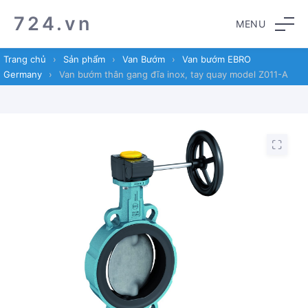
Skip
Skip
724.vn
MENU
to
to
navigation
content
Trang chủ
›
Sản phẩm
›
Van Bướm
›
Van bướm EBRO
Germany
›
Van bướm thân gang đĩa inox, tay quay model Z011-A