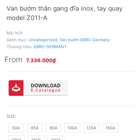
Van bướm thân gang đĩa inox, tay quay
model Z011-A
Mã:
N/A
Danh mục:
Uncategorized
,
Van bướm EBRO Germany
Thương hiệu:
EBRO-GERMANY
From
7.336.000
₫
SIZE
:
50A
65A
80A
100A
125A
150A
200A
250A
300A