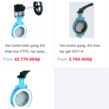
Van bướm thân gang đĩa
Van bướm gang, đĩa inox,
thép bọc PTFE, tay quay
tay gạt Z011-A
model T211-A
From
From
42.774.000
₫
2.740.000
₫