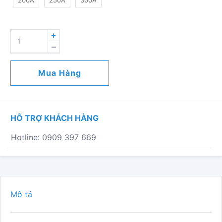
VAN
BƯỚM
THÂN
GANG
Mua Hàng
ĐĨA
INOX,
TAY
QUAY
HỖ TRỢ KHÁCH HÀNG
MODEL
Z011-
Hotline: 0909 397 669
A
SỐ
LƯỢNG
Mô tả