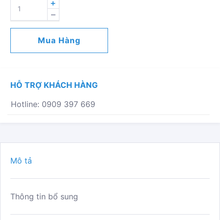
VAN
BƯỚM
THÂN
GANG
Mua Hàng
ĐĨA
THÉP
BỌC
PTFE,
HỖ TRỢ KHÁCH HÀNG
TAY
GẠT
Hotline: 0909 397 669
MODEL
T211-
A
SỐ
LƯỢNG
Mô tả
Thông tin bổ sung