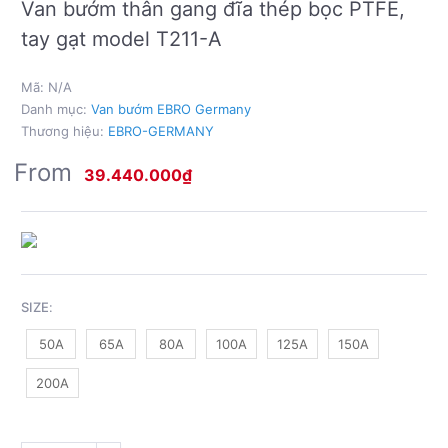
Van bướm thân gang đĩa thép bọc PTFE,
tay gạt model T211-A
Mã:
N/A
Danh mục:
Van bướm EBRO Germany
Thương hiệu:
EBRO-GERMANY
From
39.440.000
₫
SIZE
:
50A
65A
80A
100A
125A
150A
200A