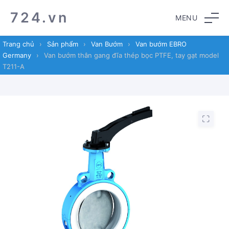
Skip
Skip
724.vn
MENU
to
to
navigation
content
Trang chủ
›
Sản phẩm
›
Van Bướm
›
Van bướm EBRO
Germany
›
Van bướm thân gang đĩa thép bọc PTFE, tay gạt model
T211-A