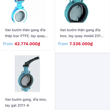
Van bướm thân gang đĩa
Van bướm thân gang đĩa
thép bọc PTFE, tay quay
inox, tay quay model Z011-
model T211-A
A
From
From
42.774.000
₫
7.336.000
₫
Van bướm gang, đĩa inox,
tay gạt Z011-A